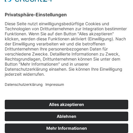
So sind wir zu erreichen
Tel:
0208 – 3099 29 0
Fax: 0208 – 3099 29 10
Unsere Sprechzeiten
Mo-Fr: 9:00-14:00
Sa – So: geschlossen
Persönliche Termine nur mit vorheriger Absprache.
© Schwarz Steuerberatung