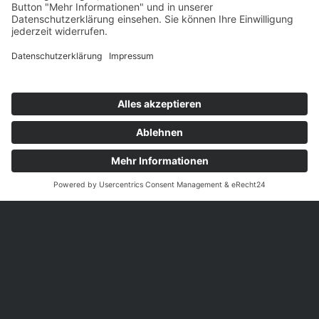
Hier sind wir zu finden
Im Lipperfeld 1A
46047 Oberhausen
(Mit einem Klick zur Google Maps Route)
So sind wir zu erreichen
Tel:
0208 – 3099 29 0
Fax: 0208 – 3099 29 10