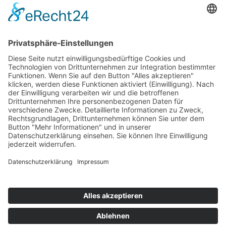
So sind wir zu erreichen
Tel:
0208 – 3099 29 0
Fax: 0208 – 3099 29 10
Unsere Sprechzeiten
Mo-Fr: 9:00-14:00
Sa – So: geschlossen
Persönliche Termine nur mit vorheriger Absprache.